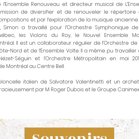
e l’Ensemble Renouveau et directeur musical de L’Ens
ission de diversifier et de renouveler le répertoire c
ompositions et par l’exploration de la musique ancienn
, Simon a travaillé pour l’Orchestre Symphonique de 
bec, les Violons du Roy, le Nouvel Ensemble Mo
al. Il est un collaborateur régulier de l’Orchestre de l
te-Nord et de l’Ensemble Volte. Il a même pu travaille
ézet-Séguin et l’Orchestre Métropolitain en mai 20
e Montréal au Centre Bell.
loncelle italien de Salvatore Valentinetti et un archet
racieusement par M. Roger Dubois et le Groupe Canimex