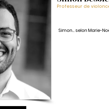
Professeur de violonc
Simon... selon Marie-Noë
Simon est débarqué à l'éco
printemps 2022, comme un
rayon de soleil récon
enthousiasme, sa bonne h
ont permis de se tailler un
de l'école de violon. Les él
après jour, un professeur d
et surtout, très encouragean
vibrer au son de sa passion
c'est partager un projet 
nous grandissons tous ense