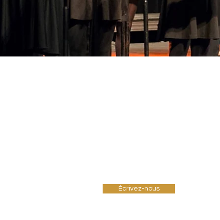
CONTACT
159, 52e rue Est
Québec . Qc
G1H 2J1
Communications par mail :
ecoledeviolonahc@gmail.co
Écrivez-nous