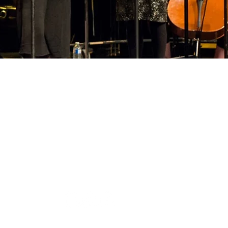
SUIVEZ-NOUS
Suivez l'école de violon sur
Facebook et soyez inspirés
par cette musique qui
change la vie....