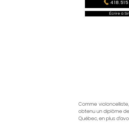
418.515
Écrire à S
Comme violoncelliste,
obtenu un diplôme de
Québec, en plus d’avo