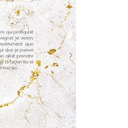
re qui pratiquait
igner le violon,
 instrument que
our que je puisse
in allait prendre
et la façon de le
e ma vie.