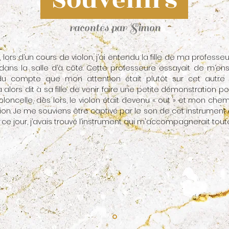
Souvenirs
racontés par Simon
 lors d’un cours de violon, j’ai entendu la fille de ma professeu
 dans la salle d’à côté. Cette professeure essayait de m’ense
du compte que mon attention était plutôt sur cet autre
 a alors dit à sa fille de venir faire une petite démonstration p
loncelle, dès lors, le violon était devenu « out » et mon chem
ion. Je me souviens être captivé par le son de cet instrument 
de ce jour, j’avais trouvé l’instrument qui m'accompagnerait tout