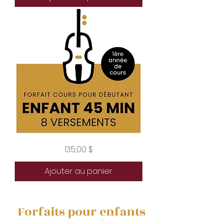
versements
Forfait
Prix
135,00 $
enfant
débutant
45
minutes
Ajouter au panier
8
versements
Forfaits pour enfants