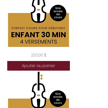
Forfait
Prix
220,00 $
enfant
débutant
30
minutes
Ajouter au panier
4
versements