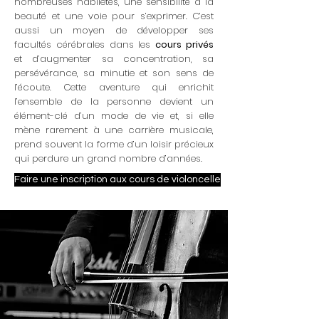
nombreuses habiletés, une sensibilité à la
beauté et une voie pour s’exprimer. C’est
aussi un moyen de développer ses
facultés cérébrales dans les
cours privés
et d’augmenter sa concentration, sa
persévérance, sa minutie et son sens de
l’écoute. Cette aventure qui enrichit
l’ensemble de la personne devient un
élément-clé d’un mode de vie et, si elle
mène rarement à une carrière musicale,
prend souvent la forme d’un loisir précieux
qui perdure un grand nombre d’années.
Faire une inscription aux cours de violoncelle