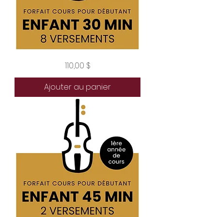
Forfait
Prix
110,00 $
enfant
débutant
30
minutes
Ajouter au panier
8
versements