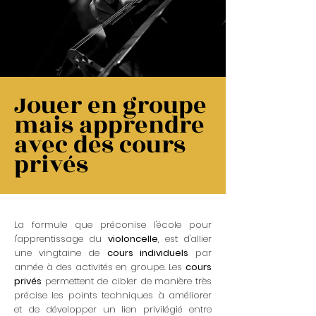
Jouer en groupe
mais apprendre
avec des cours
privés
La formule que préconise l'école pour
l'apprentissage du
violoncelle
, est d'allier
une vingtaine de
cours individuels
par
année à des activités en groupe. Les
cours
privés
permettent de cibler de manière très
précise les points techniques à améliorer
et de développer un lien privilégié entre