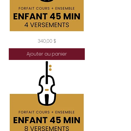
Forfait
Prix
340,00 $
enfant
45
minutes
4
Ajouter au panier
versements