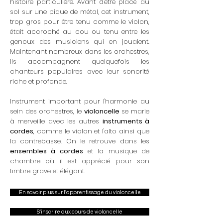
histoire particulière. Avant d'être placé au
sol sur une pique de métal, cet instrument,
trop gros pour être tenu comme le violon,
était accroché au cou ou tenu entre les
genoux des musiciens qui en jouaient.
Maintenant nombreux dans les orchestres,
ils accompagnent quelquefois les
chanteurs populaires avec leur sonorité
riche et profonde.
Instrument important pour l'harmonie au
sein des orchestres, le
violoncelle
se marie
à merveille avec les autres
instruments à
cordes
, comme le violon et l'alto ainsi que
la contrebasse. On le retrouve dans les
ensembles à cordes
et la musique de
chambre où il est apprécié pour son
timbre grave et élégant.
En savoir plus sur l'apprentissage du violoncelle
S'inscrire aux cours de violoncelle