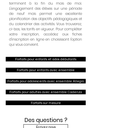
terminent à la fin du mois de mai.
L'engagement des élèves sur une période
de neuf mois permet une excellente
planification des objectifs pédagogiques et
du calendrier des activités. Vous trouverez,
ci-bas, les tarifs en vigueur. Pour compléter
votre inscription, accédez aux fiches
d'inscription en ligne en choisissant l'option
qui vous convient.
Forfaits pour enfants et ados débutants
Forfaits pour enfants avec ensemble
Forfaits pour adolescents avec ensemble Allegro
Forfaits pour adultes avec ensemble Cadenza
Forfaits sur mesure
Des questions ?
Écrivez-nous