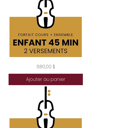
Forfait
Prix
680,00 $
enfant
45
minutes
2
Ajouter au panier
versements