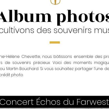
Album photo
cultivons des souvenirs mu
Anne-Hélène Chevette, nous bâtissons ensemble des proj
s de souvenirs précieux. Voici des moments magiq
 Martin Bouchard. Si vous souhaitez partager l'une de 
 crédit photo.
Concert Échos du Farwest