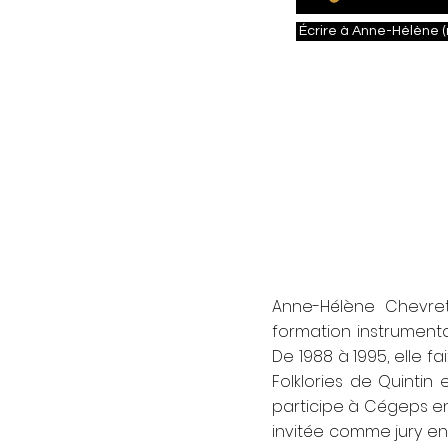
Écrire à Anne-Hélène (
Anne-Hélène Chevrett
formation instrument
De 1988 à 1995, elle f
Folklories de Quintin
participe à Cégeps en
invitée comme jury en 