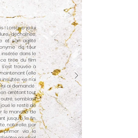
 ! Lorsque je lui
lure, déchaînée,
 et son agilité
ynonyme de tour
t insérée dans le
e tirée du film
 s’est trouvée à
maintenant (elle
nsultée: «je n’ai
e lui ai demandé :
 en arrêtant tout
on outré, semblant
 joué le reste de
sur le manche de
t jusqu’à la fin,
e, naturelle, par
exprimer via le
 théâtre musical.