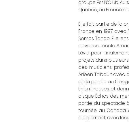
groupe Ess’N’Club. Au
Québec, en France et 
Elle fait partie de l
France en 1997 avec l
Somos Tango. Elle ens
devenue l’école Amad
Lévis pour finaleme
projets dans plusieur
des musiciens profes
Arleen Thibault avec q
de la parole au Congo
Enlumineuses et donn
disque Échos des mers 
partie du spectacle 
tournée au Canada et e
d'agrément, avec lequ