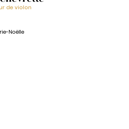
ur de violon
rie-Noëlle
rande chef, notre locomotive.
sixième sens bien aiguisé, elle
érieure de chaque personne et
 sa splendeur. Elle est l'experte
 cultiver l'imagination des
e-Hélène, c'est naviguer sur un
 peu importe l'intensité de la
ne-Hélène, c'est évoluer dans
 coloré, où le plaisir cohabite