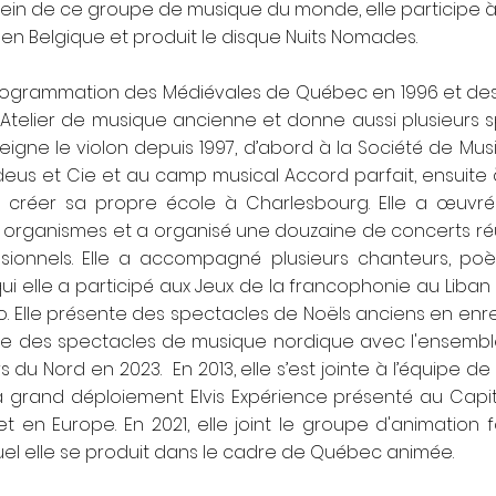
 sein de ce groupe de musique du monde, elle participe à
en Belgique et produit le disque Nuits Nomades.
a programmation des Médiévales de Québec en 1996 et des
’Atelier de musique ancienne et donne aussi plusieurs s
eigne le violon depuis 1997, d’abord à la Société de M
eus et Cie et au camp musical Accord parfait, ensuite 
nt créer sa propre école à Charlesbourg. Elle a œu
s organismes et a organisé une douzaine de concerts ré
sionnels. Elle a accompagné plusieurs chanteurs, po
ui elle a participé aux Jeux de la francophonie au Liban 
. Elle présente des spectacles de Noëls anciens en enr
e des spectacles de musique nordique avec l'ensemble N
du Nord en 2023. En 2013, elle s’est jointe à l’équipe de 
à grand déploiement Elvis Expérience présenté au Cap
n Europe. En 2021, elle joint le groupe d'animation folk
el elle se produit dans le cadre de Québec animée.