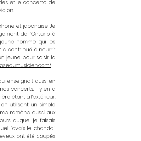
des et le concerto de
violon.
phone et japonaise. Je
gement de l’Ontario à
e jeune homme qui les
t a contribué à nourrir
n jeune pour saisir la
nosedumusicien.com/
.
qui enseignait aussi en
os concerts. Il y en a
e étant à l’extérieur,
en utilisant un simple
a me ramène aussi aux
ours duquel je faisais
 j’avais le chandail
heveux ont été coupés