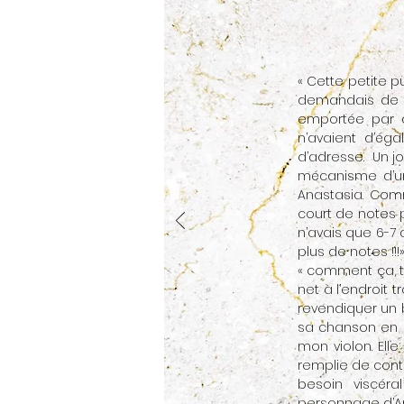
« Cette petite p
demandais de jo
emportée par c
n’avaient d’ég
d’adresse. Un jo
mécanisme d’un
Anastasia. Comm
court de notes 
n’avais que 6-7 a
plus de notes !!!
« comment ça, tu
net à l’endroit t
revendiquer un b
sa chanson en a
mon violon. Elle
remplie de conte
besoin viscéra
personnage d’Ana