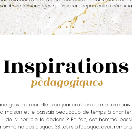
 variété de personnages qui l’inspirent depuis cette chère Anas
Inspirations
pédagogiques
 une grave erreur. Elle a un jour cru bon de me faire sui
la maison et je passais beaucoup de temps à chante
-il de si horrible là-dedans ? En fait, cet homme pas
 moi-même des disques 33 tours à l’époque, avait remarqu