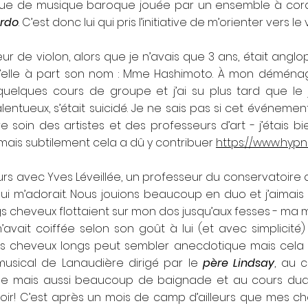
sque de musique baroque jouée par un ensemble à cor
rdo
. C’est donc lui qui pris l’initiative de m’orienter vers le 
r de violon, alors que je n’avais que 3 ans, était anglo
d’elle à part son nom : Mme Hashimoto. À mon déména
çu quelques cours de groupe et j’ai su plus tard que l
alentueux, s’était suicidé. Je ne sais pas si cet événemen
soin des artistes et des professeurs d’art - j’étais bie
 mais subtilement cela a dû y contribuer
https://www.hyp
urs avec Yves Léveillée, un professeur du conservatoire 
ui m’adorait. Nous jouions beaucoup en duo et j’aimais n
cheveux flottaient sur mon dos jusqu’aux fesses - ma mèr
avait coiffée selon son goût à lui (et avec simplicité) 
des cheveux longs peut sembler anecdotique mais cel
usical de Lanaudière dirigé par le
père Lindsay
, au c
 mais aussi beaucoup de baignade et au cours duquel
oir! C’est après un mois de camp d’ailleurs que mes c