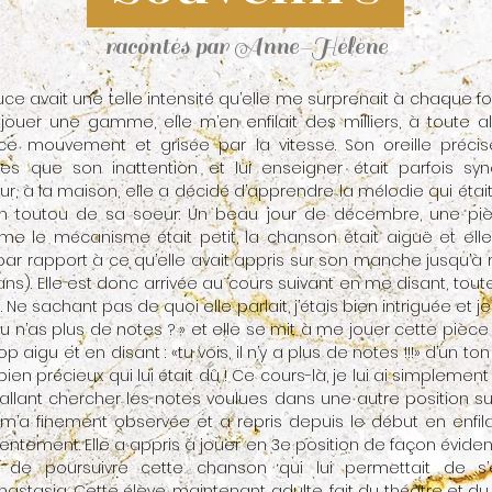
racontés par Anne-Hélène
uce avait une telle intensité qu’elle me surprenait à chaque fois
uer une gamme, elle m’en enfilait des milliers, à toute al
e mouvement et grisée par la vitesse. Son oreille précise
ales que son inattention et lui enseigner était parfois s
ur, à la maison, elle a décidé d’apprendre la mélodie qui étai
 toutou de sa soeur: Un beau jour de décembre, une pièc
e le mécanisme était petit, la chanson était aiguë et elle
par rapport à ce qu’elle avait appris sur son manche jusqu’à 
ns). Elle est donc arrivée au cours suivant en me disant, toute i
». Ne sachant pas de quoi elle parlait, j’étais bien intriguée et j
 n’as plus de notes ? » et elle se mit à me jouer cette pièce
rop aigu et en disant : «tu vois, il n’y a plus de notes !!!» d’un t
ien précieux qui lui était dû ! Ce cours-là, je lui ai simplement
llant chercher les notes voulues dans une autre position 
 m’a finement observée et a repris depuis le début en enfilan
ntement. Elle a appris à jouer en 3e position de façon évident
l de poursuivre cette chanson qui lui permettait de s’
stasia. Cette élève, maintenant adulte, fait du théâtre et du