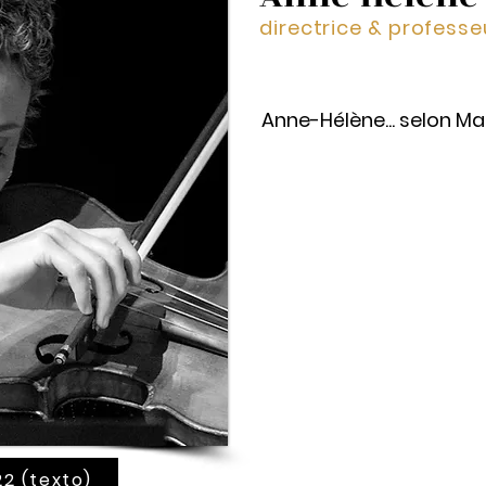
directrice & professe
Anne-Hélène... selon Ma
Anne-Hélène, c'est notre g
Avec son œil de lynx et son 
sait déceler la beauté int
l'amener à fleurir dans toute
pour imager ses propos et
élèves. Travailler avec Ann
bateau solide qui résistera
tempête. Apprendre avec An
un univers musical riche et
avec la rigueur.
22 (texto)