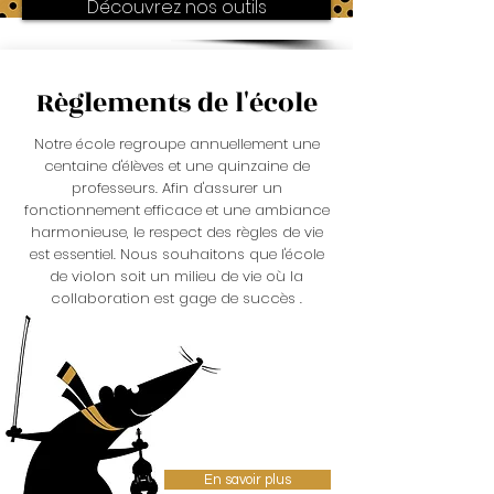
Découvrez nos outils
Règlements de l'école
Notre école regroupe annuellement une
centaine d'élèves et une quinzaine de
professeurs. Afin d'assurer un
fonctionnement efficace et une ambiance
harmonieuse, le respect des règles de vie
est essentiel. Nous souhaitons que l'école
de violon soit un milieu de vie où la
collaboration est gage de succès .
En savoir plus