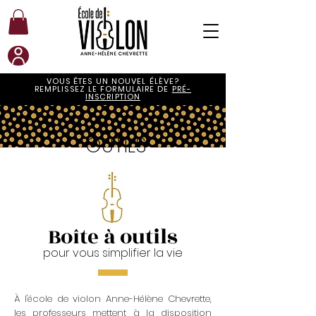
VOUS ÊTES UN NOUVEL ÉLÈVE?
REMPLISSEZ LE FORMULAIRE DE
PRÉ-
INSCRIPTION
OUTILS
Boîte à outils
pour vous simplifier la vie
À l'école de violon Anne-Hélène Chevrette,
les professeurs mettent à la disposition