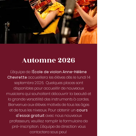
Automne 2026
L'équipe de l'
École de violon Anne-Hélène
Chevrette
accueillera les élèves dès le lundi 14
septembre 2026. Quelques places sont
disponibles pour accueillir de nouveaux
musiciens qui souhaitent découvrir la beauté et
la grande versatilité des instruments à cordes.
Bienvenue aux élèves motivés de tous les âges
et de tous les niveaux. Pour obtenir un
cours
d'essai gratuit
avec nous nouveaux
professeurs, veuillez remplir le formulaire de
pré-inscription. L'équipe de direction vous
contactera sous peu!