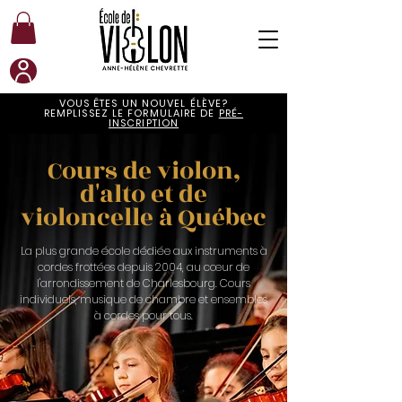
VOUS ÊTES UN NOUVEL ÉLÈVE?
REMPLISSEZ LE FORMULAIRE DE
PRÉ-
INSCRIPTION
Cours de violon,
d'alto et de
violoncelle à Québec
La plus grande école dédiée aux instruments à
cordes frottées depuis 2004, au cœur de
l'arrondissement de Charlesbourg. Cours
individuels, musique de chambre et ensembles
à cordes pour tous.