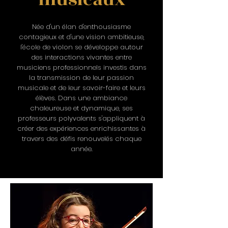
Née d'un élan d'enthousiasme
contagieux et d'une vision ambitieuse,
l'école de violon se développe autour
des interactions vivantes entre
musiciens professionnels investis dans
la transmission de leur passion
musicale et de leur savoir-faire et leurs
élèves. Dans une ambiance
chaleureuse et dynamique, ses
professeurs polyvalents s'appliquent à
créer des expériences enrichissantes à
travers des défis renouvelés chaque
année.